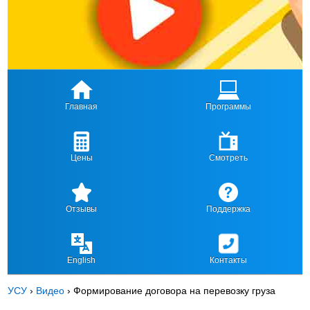
Главная
Программы
Цены
Смотреть
Отзывы
Поддержка
English
Контакты
УСУ
›
Видео
›
Формирование договора на перевозку груза