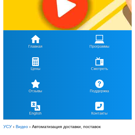
Главная
Программы
Цены
Смотреть
Отзывы
Поддержка
English
Контакты
УСУ
›
Видео
›
Автоматизация доставки, поставок