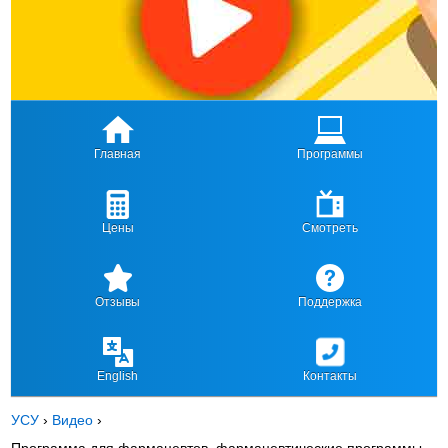
Главная
Программы
Цены
Смотреть
Отзывы
Поддержка
English
Контакты
УСУ
›
Видео
›