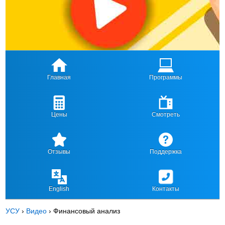
Главная
Программы
Цены
Смотреть
Отзывы
Поддержка
English
Контакты
УСУ
›
Видео
›
Финансовый анализ