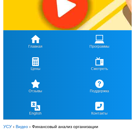
Главная
Программы
Цены
Смотреть
Отзывы
Поддержка
English
Контакты
УСУ
›
Видео
›
Финансовый анализ организации