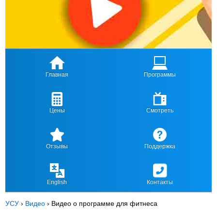
Главная
Программы
Цены
Смотреть
Отзывы
Поддержка
English
Контакты
УСУ
›
Видео
›
Видео о программе для фитнеса