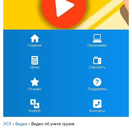
Главная
Программы
Цены
Смотреть
Отзывы
Поддержка
English
Контакты
УСУ
›
Видео
›
Видео об учете грузов