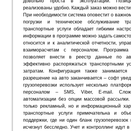
довольно проста в эксплуатации. Позиц
реализованы удобно. Каждый заказ можно вести
При необходимости система оповестит о важно
погрузки и техническое обслуживание тр
транспортные услуги обладает гибкими настр
информации в программе можно задать самостоя
относится и к аналитической отчетности, упр
взаиморасчетам с персоналом. Программа 
позволяет внести в реестр данные по ав
эффективно распоряжаться транспортными ус
затратам. Конфигурация также занимается
разрешение на авто заканчивается – софт увед
грузоперевозки использует несколько платфор
персоналом – SMS, Viber, E-mail. Слож
автоматизации без опции массовой рассылки.
только рекламный, но и информационный хар
транспортные услуги примечательна и объ
поддержки, где ни один бланк грузоперевозок
исчезнут бесследно. Учет и контроллинг идут 