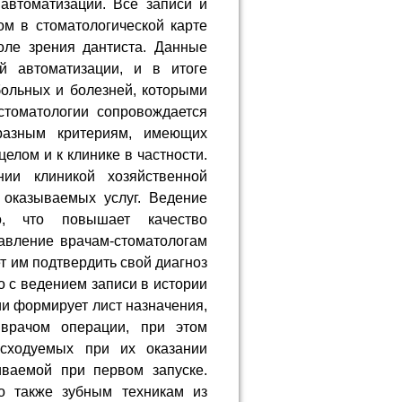
автоматизации. Все записи и
м в стоматологической карте
оле зрения дантиста. Данные
й автоматизации, и в итоге
больных и болезней, которыми
стоматологии сопровождается
разным критериям, имеющих
елом и к клинике в частности.
ии клиникой хозяйственной
 оказываемых услуг. Ведение
о, что повышает качество
авление врачам-стоматологам
 им подтвердить свой диагноз
 с ведением записи в истории
и формирует лист назначения,
врачом операции, при этом
асходуемых при их оказании
иваемой при первом запуске.
о также зубным техникам из