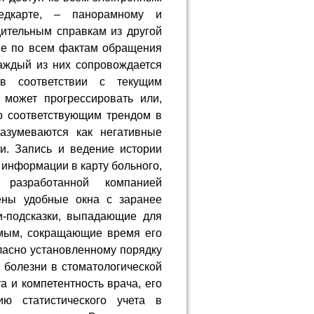
едкарте, – панорамному и
дительным справкам из другой
ые по всем фактам обращения
каждый из них сопровождается
 в соответствии с текущим
 может прогрессировать или,
но соответствующим трендом в
разумеваются как негативные
ни. Запись и ведение истории
 информации в карту больного,
разработанной компанией
ены удобные окна с заранее
и-подсказки, выпадающие для
амым, сокращающие время его
гласно установленному порядку
 болезни в стоматологической
а и компетентность врача, его
ию статистического учета в