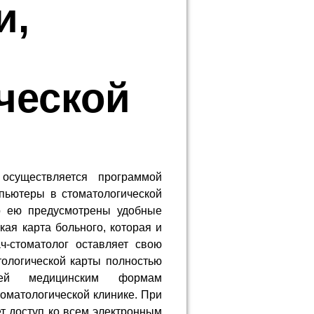
и,
ческой
осуществляется программой
пьютеры в стоматологической
го ею предусмотрены удобные
ая карта больного, которая и
ач-стоматолог оставляет свою
тологической карты полностью
гией медицинским формам
томатологической клинике. При
ет доступ ко всем электронным