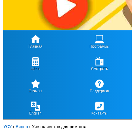
Главная
Программы
Цены
Смотреть
Отзывы
Поддержка
English
Контакты
УСУ
›
Видео
›
Учет клиентов для ремонта