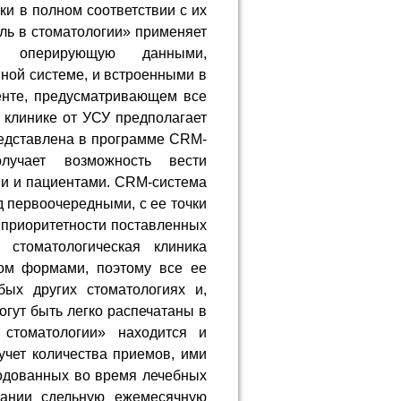
ки в полном соответствии с их
ль в стоматологии» применяет
о оперирующую данными,
ой системе, и встроенными в
енте, предусматривающем все
й клинике от УСУ предполагает
редставлена в программе CRM-
лучает возможность вести
и и пациентами. CRM-система
д первоочередными, с ее точки
 приоритетности поставленных
 стоматологическая клиника
ом формами, поэтому все ее
ых других стоматологиях и,
огут быть легко распечатаны в
стоматологии» находится и
 учет количества приемов, ими
ходованных во время лечебных
вании сдельную ежемесячную