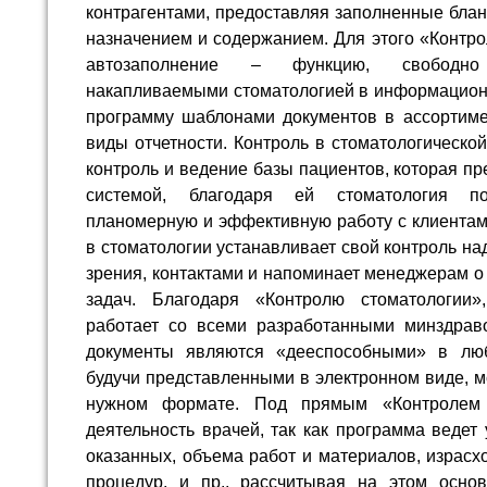
контрагентами, предоставляя заполненные блан
назначением и содержанием. Для этого «Контро
автозаполнение – функцию, свободн
накапливаемыми стоматологией в информационн
программу шаблонами документов в ассортим
виды отчетности. Контроль в стоматологическо
контроль и ведение базы пациентов, которая п
системой, благодаря ей стоматология по
планомерную и эффективную работу с клиентам
в стоматологии устанавливает свой контроль на
зрения, контактами и напоминает менеджерам о
задач. Благодаря «Контролю стоматологии»,
работает со всеми разработанными минздрав
документы являются «дееспособными» в люб
будучи представленными в электронном виде, м
нужном формате. Под прямым «Контролем 
деятельность врачей, так как программа ведет
оказанных, объема работ и материалов, израс
процедур, и пр., рассчитывая на этом осно