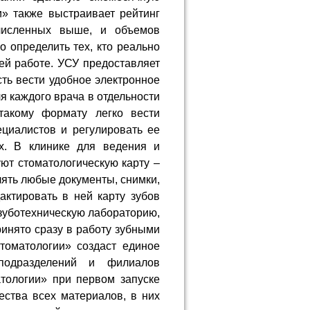
и» также выстраивает рейтинг
ечисленных выше, и объемов
 определить тех, кто реально
ей работе. УСУ предоставляет
ть вести удобное электронное
я каждого врача в отдельности
такому формату легко вести
циалистов и регулировать ее
х. В клинике для ведения и
ют стоматологическую карту –
лять любые документы, снимки,
актировать в ней карту зубов
 зуботехническую лабораторию,
ринято сразу в работу зубными
стоматологии» создаст единое
подразделений и филиалов
атологии» при первом запуске
ества всех материалов, в них