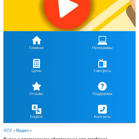
Главная
Программы
Цены
Смотреть
Отзывы
Поддержка
English
Контакты
УСУ
›
Видео
›