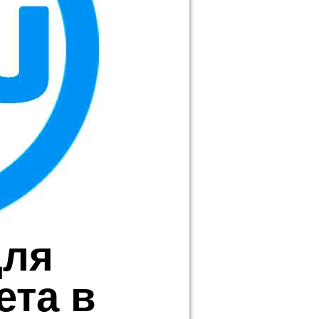
для
ета в