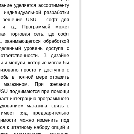
мание уделяется ассортименту
п индивидуальной разработки
е решение USU – софт для
х и т.д. Программой может
лая торговая сеть, где софт
а, занимающегося обработкой
деленный уровень доступа с
ответственности. В дизайне
 и модули, которые могли бы
изовано просто и доступно с
тобы в полной мере отразить
я магазином. При желании
 USU поднимаются при помощи
вает интеграцию программного
удованием магазина, связь с
имеет ряд предварительно
димости можно изменить под
тся к штатному набору опций и