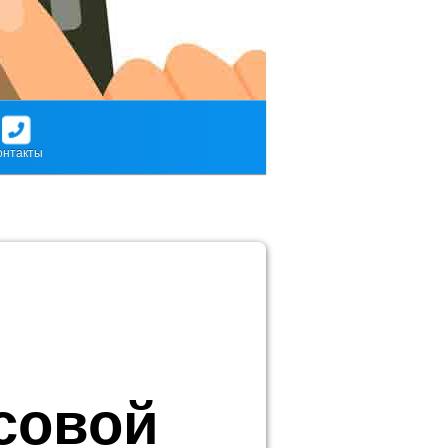
онтакты
совой