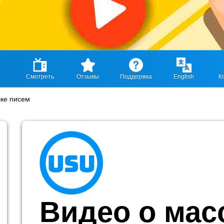
Смотреть
Отзывы
Поддержка
English
К
лке писем
Видео о мас