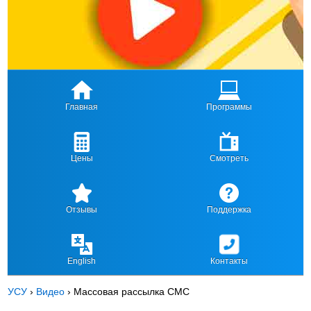
Главная
Программы
Цены
Смотреть
Отзывы
Поддержка
English
Контакты
УСУ
›
Видео
›
Массовая рассылка СМС