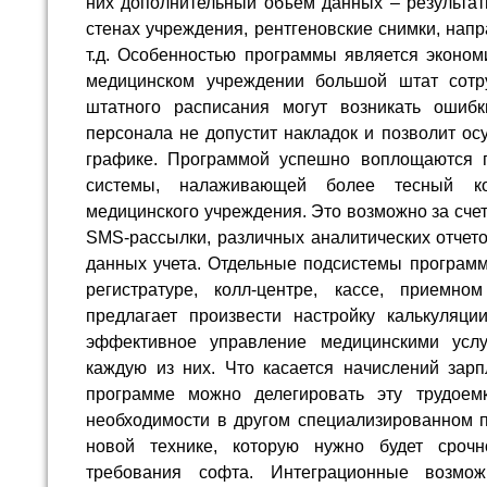
них дополнительный объем данных – результат
стенах учреждения, рентгеновские снимки, нап
т.д. Особенностью программы является эконом
медицинском учреждении большой штат сотру
штатного расписания могут возникать ошибк
персонала не допустит накладок и позволит ос
графике. Программой успешно воплощаются
системы, налаживающей более тесный ко
медицинского учреждения. Это возможно за сче
SMS-рассылки, различных аналитических отчето
данных учета. Отдельные подсистемы программ
регистратуре, колл-центре, кассе, приемно
предлагает произвести настройку калькуляци
эффективное управление медицинскими усл
каждую из них. Что касается начислений зарп
программе можно делегировать эту трудое
необходимости в другом специализированном 
новой технике, которую нужно будет сроч
требования софта. Интеграционные возмож