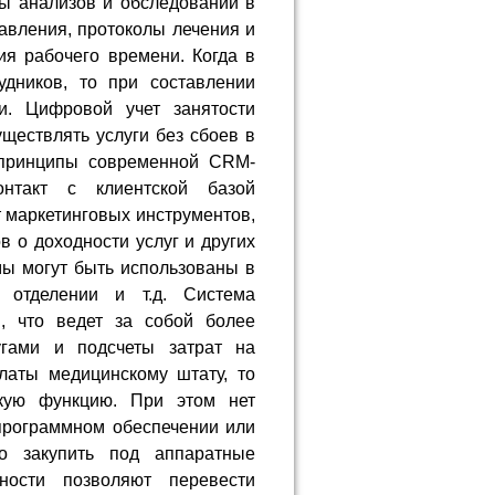
ы анализов и обследований в
равления, протоколы лечения и
ия рабочего времени. Когда в
дников, то при составлении
и. Цифровой учет занятости
уществлять услуги без сбоев в
 принципы современной CRM-
нтакт с клиентской базой
т маркетинговых инструментов,
в о доходности услуг и других
ы могут быть использованы в
м отделении и т.д. Система
и, что ведет за собой более
угами и подсчеты затрат на
латы медицинскому штату, то
мкую функцию. При этом нет
программном обеспечении или
но закупить под аппаратные
ности позволяют перевести