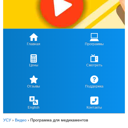
Главная
Программы
Цены
Смотреть
Отзывы
Поддержка
English
Контакты
УСУ
›
Видео
›
Программа для медикаментов