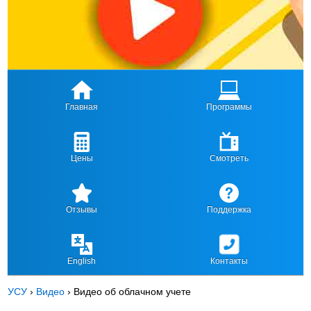
Главная
Программы
Цены
Смотреть
Отзывы
Поддержка
English
Контакты
УСУ
›
Видео
›
Видео об облачном учете