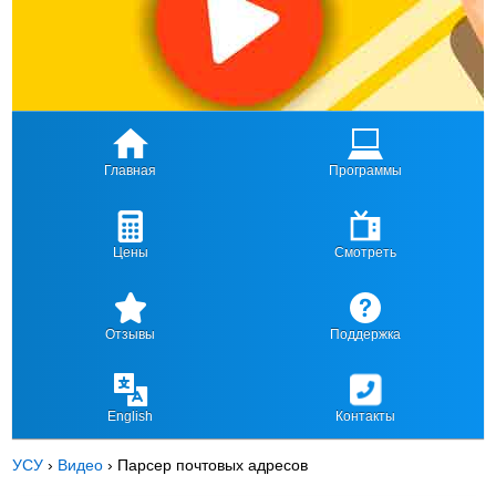
Главная
Программы
Цены
Смотреть
Отзывы
Поддержка
English
Контакты
УСУ
›
Видео
›
Парсер почтовых адресов