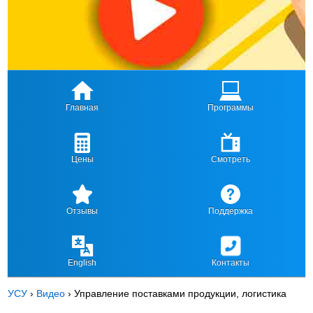
Главная
Программы
Цены
Смотреть
Отзывы
Поддержка
English
Контакты
УСУ
›
Видео
›
Управление поставками продукции, логистика