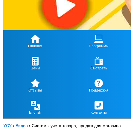
Главная
Программы
Цены
Смотреть
Отзывы
Поддержка
English
Контакты
УСУ
›
Видео
›
Системы учета товара, продаж для магазина