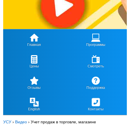
Главная
Программы
Цены
Смотреть
Отзывы
Поддержка
English
Контакты
УСУ
›
Видео
›
Учет продаж в торговле, магазине