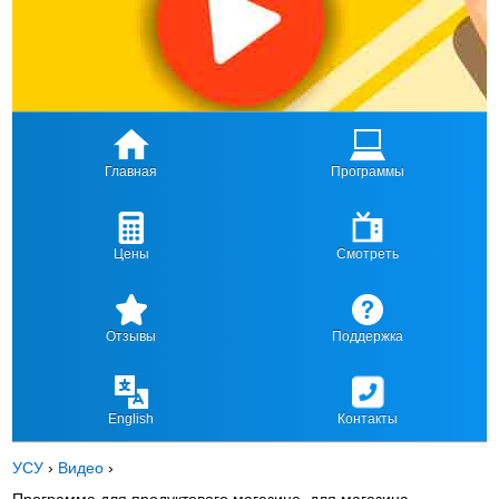
Главная
Программы
Цены
Смотреть
Отзывы
Поддержка
English
Контакты
УСУ
›
Видео
›