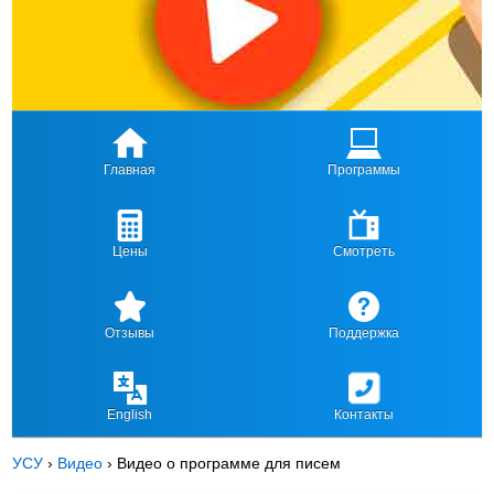
Главная
Программы
Цены
Смотреть
Отзывы
Поддержка
English
Контакты
УСУ
›
Видео
›
Видео о программе для писем