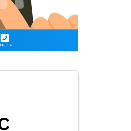
онтакты
С