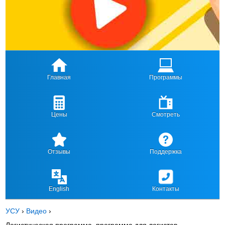
Главная
Программы
Цены
Смотреть
Отзывы
Поддержка
English
Контакты
УСУ
›
Видео
›