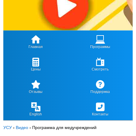
Главная
Программы
Цены
Смотреть
Отзывы
Поддержка
English
Контакты
УСУ
›
Видео
›
Программа для медучреждений