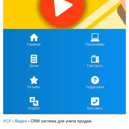
Главная
Программы
Цены
Смотреть
Отзывы
Поддержка
English
Контакты
УСУ
›
Видео
›
CRM система для учета продаж