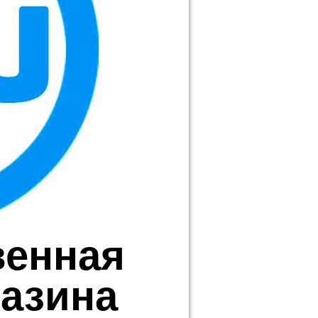
венная
азина