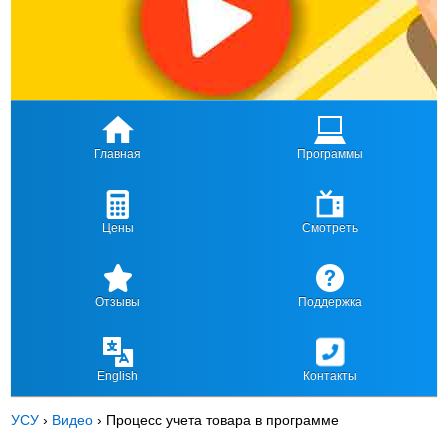
Главная
Программы
Цены
Смотреть
Отзывы
Поддержка
English
Контакты
УСУ
›
Видео
›
Процесс учета товара в программе