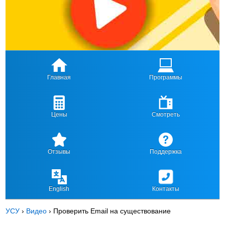
Главная
Программы
Цены
Смотреть
Отзывы
Поддержка
English
Контакты
УСУ
›
Видео
›
Проверить Email на существование