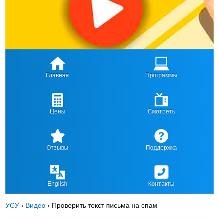
Главная
Программы
Цены
Смотреть
Отзывы
Поддержка
English
Контакты
УСУ
›
Видео
›
Проверить текст письма на спам