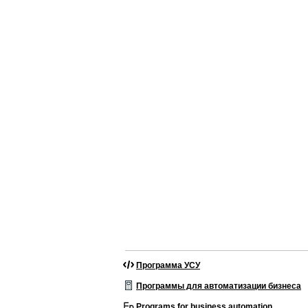
Программа УСУ
Программы для автоматизации бизнеса
Programs for business automation