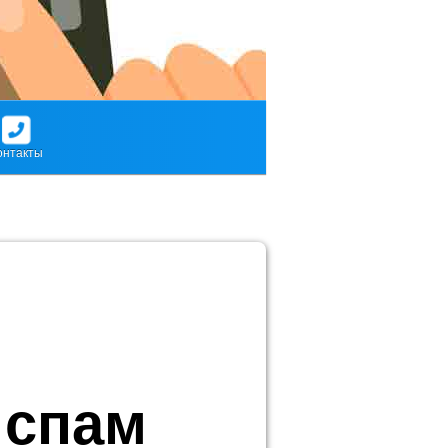
онтакты
 спам