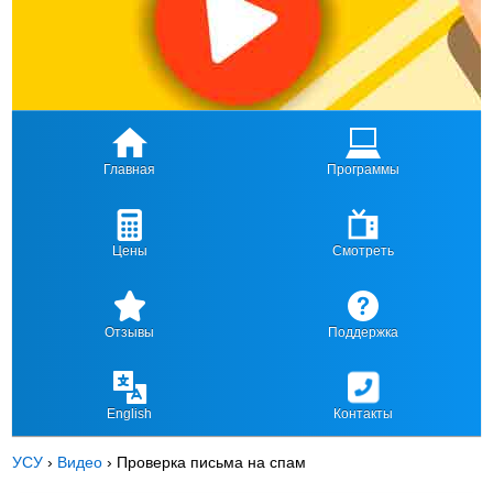
Главная
Программы
Цены
Смотреть
Отзывы
Поддержка
English
Контакты
УСУ
›
Видео
›
Проверка письма на спам