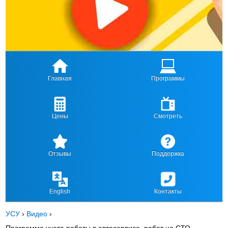
Главная
Программы
Цены
Смотреть
Отзывы
Поддержка
English
Контакты
УСУ
›
Видео
›