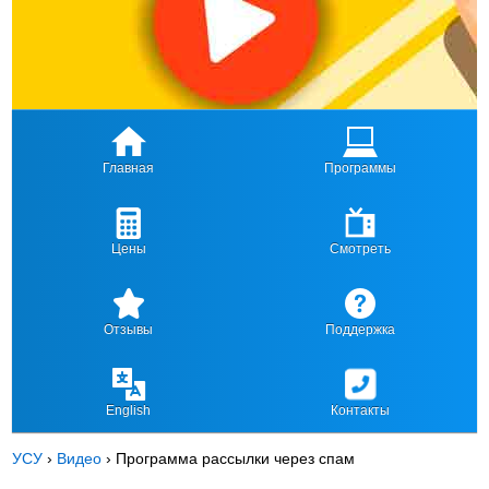
Главная
Программы
Цены
Смотреть
Отзывы
Поддержка
English
Контакты
УСУ
›
Видео
›
Программа рассылки через спам