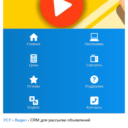
Главная
Программы
Цены
Смотреть
Отзывы
Поддержка
English
Контакты
УСУ
›
Видео
›
CRM для рассылки объявлений