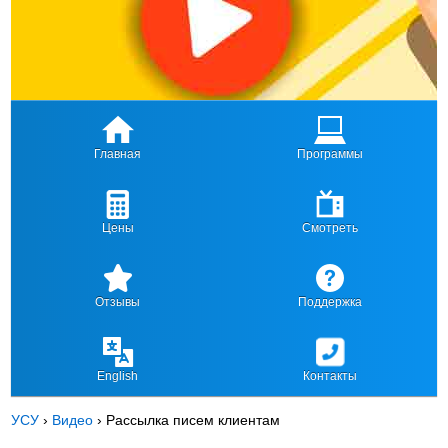
Главная
Программы
Цены
Смотреть
Отзывы
Поддержка
English
Контакты
УСУ
›
Видео
›
Рассылка писем клиентам