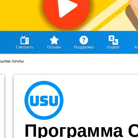
Смотреть
Отзывы
Поддержка
English
К
ылки почты
Программа 