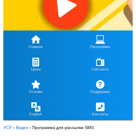
Главная
Программы
Цены
Смотреть
Отзывы
Поддержка
English
Контакты
УСУ
›
Видео
›
Программа для рассылки SMS