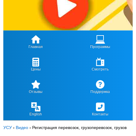
Главная
Программы
Цены
Смотреть
Отзывы
Поддержка
English
Контакты
УСУ
›
Видео
›
Регистрация перевозок, грузоперевозок, грузов