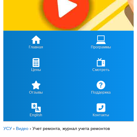
Главная
Программы
Цены
Смотреть
Отзывы
Поддержка
English
Контакты
УСУ
›
Видео
›
Учет ремонта, журнал учета ремонтов