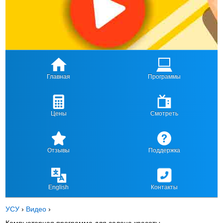
Главная
Программы
Цены
Смотреть
Отзывы
Поддержка
English
Контакты
УСУ
›
Видео
›