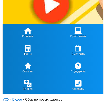
Главная
Программы
Цены
Смотреть
Отзывы
Поддержка
English
Контакты
УСУ
›
Видео
›
Сбор почтовых адресов