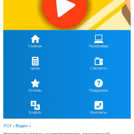
Главная
Программы
Цены
Смотреть
Отзывы
Поддержка
English
Контакты
УСУ
›
Видео
›