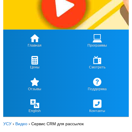
Главная
Программы
Цены
Смотреть
Отзывы
Поддержка
English
Контакты
УСУ
›
Видео
›
Сервис CRM для рассылок