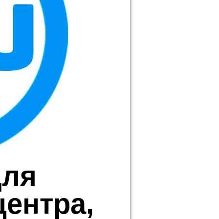
для
центра,