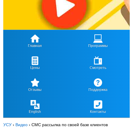
Главная
Программы
Цены
Смотреть
Отзывы
Поддержка
English
Контакты
УСУ
›
Видео
›
СМС рассылка по своей базе клиентов