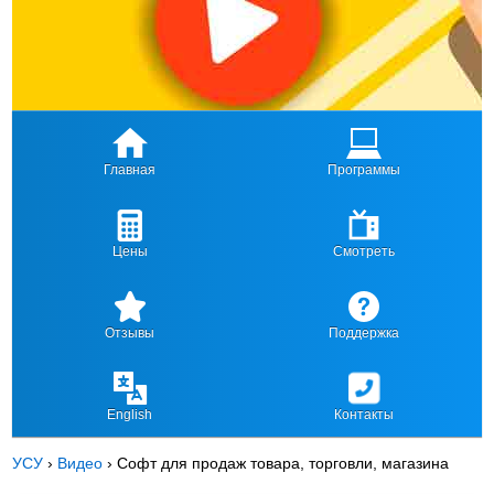
Главная
Программы
Цены
Смотреть
Отзывы
Поддержка
English
Контакты
УСУ
›
Видео
›
Софт для продаж товара, торговли, магазина