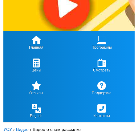
Главная
Программы
Цены
Смотреть
Отзывы
Поддержка
English
Контакты
УСУ
›
Видео
›
Видео о спам рассылке